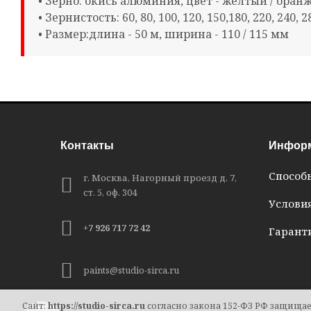
• Зерно: окись алюминия, цвет - жёлтый / ора
• Зернистость: 60, 80, 100, 120, 150,180, 220, 240, 2
• Размер:длина - 50 м, ширина - 110 / 115 мм
Контакты
Инфор
Способ
г. Москва, Нагорный проезд д. 7,
ст. 5, оф. 304
Услови
+7 926 717 72 42
Гаранти
paints@studio-sirca.ru
Сайт:
https://studio-sirca.ru
согласно закона 152-ФЗ РФ защищае