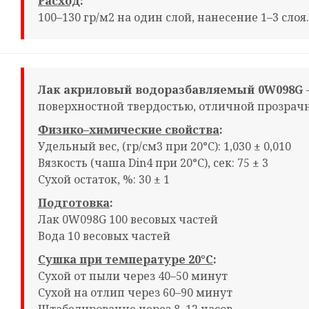
Расход
:
100–130 гр/м2 на один слой, нанесение 1–3 слоя.
Лак акриловый водоразбавляемый 0W098G
поверхностной твердостью, отличной прозрач
Физико–химические свойства
:
Удельный вес, (гр/см3 при 20°С): 1,030 ± 0,010
Вязкость (чаша Din4 при 20°С), сек: 75 ± 3
Сухой остаток, %: 30 ± 1
Подготовка
:
Лак 0W098G 100 весовых частей
Вода 10 весовых частей
Сушка при температуре 20°С
:
Сухой от пыли через 40–50 минут
Сухой на отлип через 60–90 минут