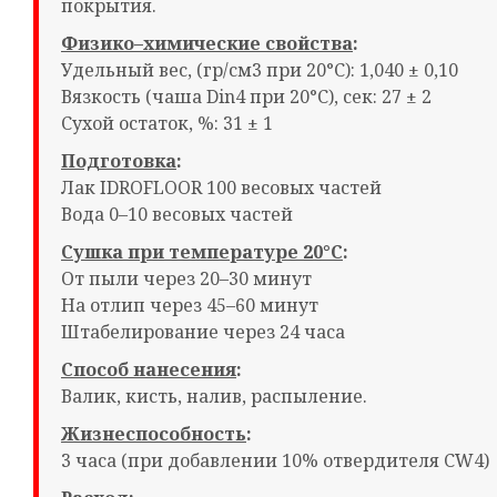
покрытия.
Физико–химические свойства
:
Удельный вес, (гр/см3 при 20°С): 1,040 ± 0,10
Вязкость (чаша Din4 при 20°С), сек: 27 ± 2
Сухой остаток, %: 31 ± 1
Подготовка
:
Лак IDROFLOOR 100 весовых частей
Вода 0–10 весовых частей
Сушка при температуре 20°С
:
От пыли через 20–30 минут
На отлип через 45–60 минут
Штабелирование через 24 часа
Способ нанесения
:
Валик, кисть, налив, распыление.
Жизнеспособность
:
3 часа (при добавлении 10% отвердителя CW4)