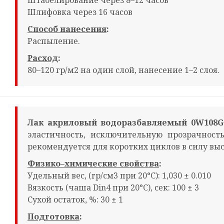
Штабелирование через 8–12 часов
Шлифовка через 16 часов
Способ нанесения
:
Распыление.
Расход
:
80–120 гр/м2 на один слой, нанесение 1–2 слоя.
Лак акриловый водоразбавляемый 0W108G
эластичность, исключительную прозрачность
рекомендуется для коротких циклов в силу вы
Физико–химические свойства
:
Удельный вес, (гр/см3 при 20°С): 1,030 ± 0.010
Вязкость (чаша Din4 при 20°С), сек: 100 ± 3
Сухой остаток, %: 30 ± 1
Подготовка
: