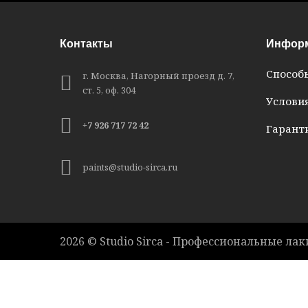
Контакты
Инфор
Способ
г. Москва, Нагорный проезд д. 7,
ст. 5, оф. 304
Услови
+7 926 717 72 42
Гаранти
paints@studio-sirca.ru
2026 © Studio Sirca - Профессиональные лак